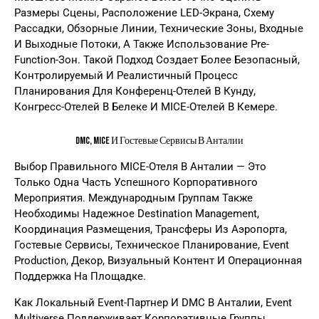
Размеры Сцены, Расположение LED-Экрана, Схему
Рассадки, Обзорные Линии, Технические Зоны, Входные
И Выходные Потоки, А Также Использование Pre-
Function-Зон. Такой Подход Создает Более Безопасный,
Контролируемый И Реалистичный Процесс
Планирования Для Конференц-Отелей В Кунду,
Конгресс-Отелей В Белеке И MICE-Отелей В Кемере.
DMC, MICE И Гостевые Сервисы В Анталии
Выбор Правильного MICE-Отеля В Анталии — Это
Только Одна Часть Успешного Корпоративного
Мероприятия. Международным Группам Также
Необходимы Надежное Destination Management,
Координация Размещения, Трансферы Из Аэропорта,
Гостевые Сервисы, Техническое Планирование, Event
Production, Декор, Визуальный Контент И Операционная
Поддержка На Площадке.
Как Локальный Event-Партнер И DMC В Анталии, Event
Multiverse Поддерживает Корпоративные Группы,