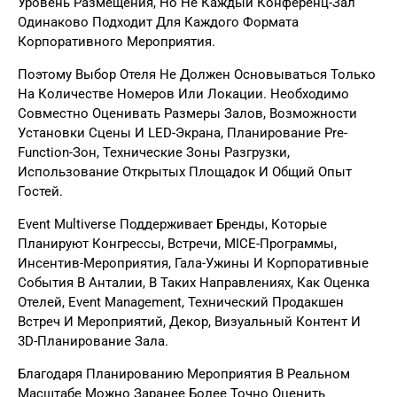
Уровень Размещения, Но Не Каждый Конференц-Зал
Одинаково Подходит Для Каждого Формата
Корпоративного Мероприятия.
Поэтому Выбор Отеля Не Должен Основываться Только
На Количестве Номеров Или Локации. Необходимо
Совместно Оценивать Размеры Залов, Возможности
Установки Сцены И LED-Экрана, Планирование Pre-
Function-Зон, Технические Зоны Разгрузки,
Использование Открытых Площадок И Общий Опыт
Гостей.
Event Multiverse Поддерживает Бренды, Которые
Планируют Конгрессы, Встречи, MICE-Программы,
Инсентив-Мероприятия, Гала-Ужины И Корпоративные
События В Анталии, В Таких Направлениях, Как Оценка
Отелей, Event Management, Технический Продакшен
Встреч И Мероприятий, Декор, Визуальный Контент И
3D-Планирование Зала.
Благодаря Планированию Мероприятия В Реальном
Масштабе Можно Заранее Более Точно Оценить