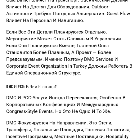
Gala Dinner Влияет На Транспорт. Сценический Дизайн
Влияет На Доступ Для Оборудования. Outdoor-
Активности Требуют Погодных Альтернатив. Guest Flow
Влияет На Персонал И Навигацию.
Если Все Эти Детали Планируются Отдельно,
Мероприятие Может Стать Сложным В Управлении.
Если Они Планируются Вместе, Гостевой Опыт
Становится Более Плавным, А Проект — Более
Предсказуемым. Именно Поэтому DMC Services И
Corporate Event Organization In Turkey
Должны Работать В
Единой Операционной Структуре.
DMC И PCO: В Чем Разница?
DMC И PCO-Услуги Иногда Пересекаются, Особенно В
Корпоративных Конференциях И Международных
Congress-Style Events. Но Это Не Одно И То Же.
DMC Фокусируется На Направлении. Это Отели,
Трансферы, Локальные Площадки, Гостевая Логистика,
Incentive-Программы, Местные Поставщики, Hospitality